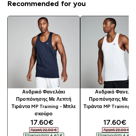
Recommended for you
Ανδρικό Φανελάκι
Ανδρικό Φανελάκ
Προπόνησης Με Λεπτή
Προπόνησης Με Λε
Τιράντα MP Training - Μπλε
Τιράντα MP Training -
σκούρο
discounted price
discounte
17.60€‎
17.60€‎
Αρχική 22,00 €‎
Αρχική 22,00 €‎
Εξοικονομήστε 4,40 €‎
Εξοικονομήστε 4,40 €‎