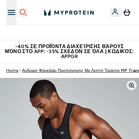
Η Νο.1 Online Εταιρεία Αθλητικής Διατροφής Παγκοσμίως
-40% ΣΕ ΠΡΟΪΌΝΤΑ ΔΙΑΧΕΊΡΙΣΗΣ ΒΆΡΟΥΣ
ΜΌΝΟ ΣΤΟ APP: -35% ΣΧΕΔΌΝ ΣΕ ΌΛΑ | ΚΩΔΙΚΌΣ:
APPGR
Home
Ανδρικό Φανελάκι Προπόνησης Με Λεπτή Τιράντα MP Train