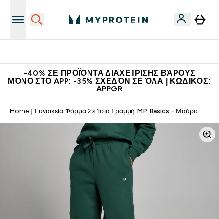
Η Νο.1 Online Εταιρεία Αθλητικής Διατροφής Παγκοσμίως
-40% ΣΕ ΠΡΟΪΌΝΤΑ ΔΙΑΧΕΊΡΙΣΗΣ ΒΆΡΟΥΣ
ΜΌΝΟ ΣΤΟ APP: -35% ΣΧΕΔΌΝ ΣΕ ΌΛΑ | ΚΩΔΙΚΌΣ:
APPGR
Home
Γυναικεία Φόρμα Σε Ίσια Γραμμή MP Basics - Μαύρο