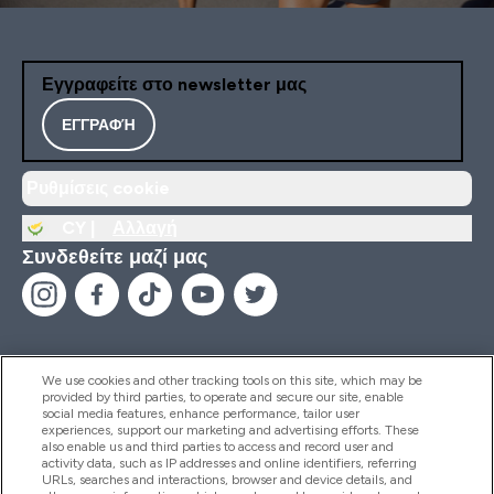
Εγγραφείτε στο newsletter μας
ΕΓΓΡΑΦΉ
Ρυθμίσεις cookie
CY |
Αλλαγή
Συνδεθείτε μαζί μας
We use cookies and other tracking tools on this site, which may be
provided by third parties, to operate and secure our site, enable
Βοήθεια & Πληροφορίες
social media features, enhance performance, tailor user
experiences, support our marketing and advertising efforts. These
also enable us and third parties to access and record user and
activity data, such as IP addresses and online identifiers, referring
Προϊόντα
URLs, searches and interactions, browser and device details, and