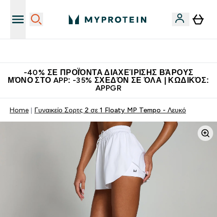
Η Νο.1 Online Εταιρεία Αθλητικής Διατροφής Παγκοσμίως
-40% ΣΕ ΠΡΟΪΌΝΤΑ ΔΙΑΧΕΊΡΙΣΗΣ ΒΆΡΟΥΣ
ΜΌΝΟ ΣΤΟ APP: -35% ΣΧΕΔΌΝ ΣΕ ΌΛΑ | ΚΩΔΙΚΌΣ:
APPGR
Home
Γυναικείο Σορτς 2 σε 1 Floaty MP Tempo - Λευκό