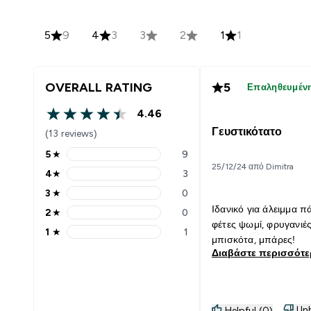
5
9
4
3
3
2
1
1
OVERALL RATING
5
Επαληθευμέν
4.46
4.46 out of 5 stars
Γευστικότατο
(13 reviews)
5
★
9
5 stars rating 9 reviews
25/12/24 από Dimitra
4
★
3
4 stars rating 3 reviews
3
★
0
3 stars rating 0 reviews
Ιδανικό για άλειμμα π
2
★
0
2 stars rating 0 reviews
φέτες ψωμί, φρυγανιές
1
★
1
1 stars rating 1 reviews
μπισκότα, μπάρες!
Διαβάστε περισσότ
Unh
Helpful (0)