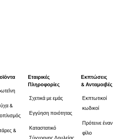
κάσιους είναι δυσεύρετο και
Report
Report
πανάκριβο όπου καταφέρεις να
το βρεις. Δοκιμάστε το.
οϊόντα
Εταιρικές
Εκπτώσεις
Πληροφορίες
& Ανταμοιβές
ωτεΐνη
Σχετικά με εμάς
Εκπτωτικοί
ύχα &
κωδικοί
Εγγύηση ποιότητας
οπλισμός
Πρότεινε έναν
Καταστατικό
άρες &
φίλο
Σύγχρονης Δουλείας