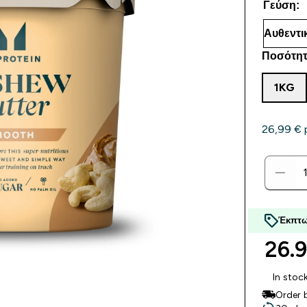
Γεύση:
Ποσότητ
1KG
26,99 €‎ 
Έκπτω
26.9
In stoc
Order 