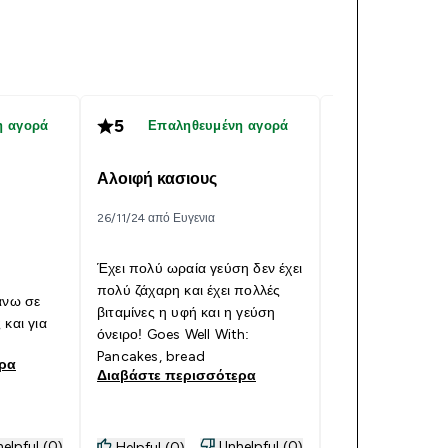
5
5
η αγορά
Επαληθευμένη αγορά
Επαληθε
Αλοιφή κασιους
φοβερό
26/11/24 από Ευγενια
23/10/20 από eirini
Έχει πολύ ωραία γεύση δεν έχει
Πρώτη φορά δοκ
πολύ ζάχαρη και έχει πολλές
άνω σε
βούτυρο κάσιους
βιταμίνες η υφή και η γεύση
 και για
ενθουσιάστηκα!!
όνειρο! Goes Well With:
πολύ οικονομικό
Pancakes, bread
ερα
Διαβάστε περι
Διαβάστε περισσότερα
elpful (0)
Unhelpful (0)
Helpful (0)
Helpful (0)