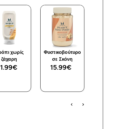
ρόπι χωρίς
Φυστικοβούτυρο
Impact Whe
ζάχαρη
σε Σκόνη
Isolate
11.99€‎
15.99€‎
95.99€‎
ΓΡΉΓΟΡΗ
ΓΡΉΓΟΡΗ
ΓΡΉΓΟΡ
ΜΑΤΙΆ
ΜΑΤΙΆ
ΜΑΤΙΆ