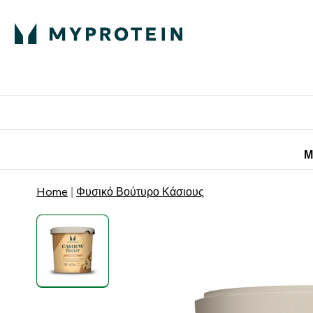
Πρωτεΐνη
Διατροφή
Α
Enter Πρωτεΐνη 
Ente
⌄
⌄
Προσφορές για 
Μ
Home
Φυσικό Βούτυρο Κάσιους