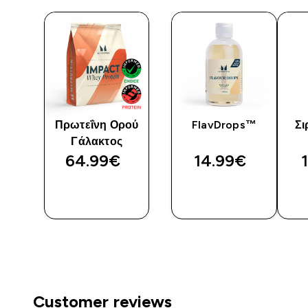
υρο
Πρωτεΐνη Ορού
FlavDrops™
Σι
υ
Γάλακτος
64.99€‎
14.99€‎
Η
ΓΡΉΓΟΡΗ
ΓΡΉΓΟΡΗ
ΜΑΤΙΆ
ΜΑΤΙΆ
Customer reviews