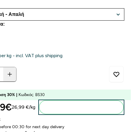
α:
per kg - incl. VAT plus shipping.
ση 30% |
Κωδικός: BS30
9€‎
26,99 €‎/kg
Προσθήκη στο καλάθι
k
before 00:30 for next day delivery