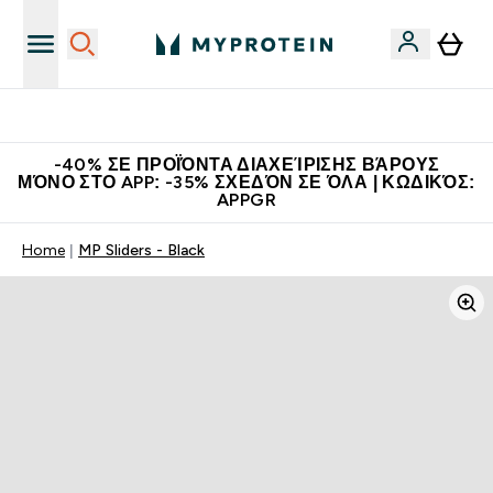
Η Νο.1 Online Εταιρεία Αθλητικής Διατροφής Παγκοσμίως
-40% ΣΕ ΠΡΟΪΌΝΤΑ ΔΙΑΧΕΊΡΙΣΗΣ ΒΆΡΟΥΣ
ΜΌΝΟ ΣΤΟ APP: -35% ΣΧΕΔΌΝ ΣΕ ΌΛΑ | ΚΩΔΙΚΌΣ:
APPGR
Home
MP Sliders - Black