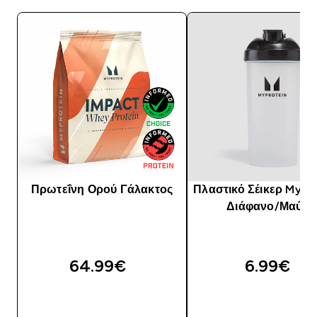
Πρωτεΐνη Ορού Γάλακτος
Πλαστικό Σέικερ Mypro
Διάφανο/Μαύρο
64.99€‎
6.99€‎
ΓΡΉΓΟΡΗ ΜΑΤΙΆ
ΓΡΉΓΟΡΗ ΜΑΤΙ