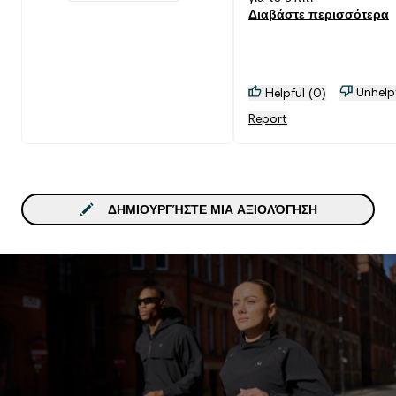
1 stars rating 0 reviews
Διαβάστε περισσότερα
Unhelp
Helpful (0)
Report
ΔΗΜΙΟΥΡΓΉΣΤΕ ΜΙΑ ΑΞΙΟΛΌΓΗΣΗ