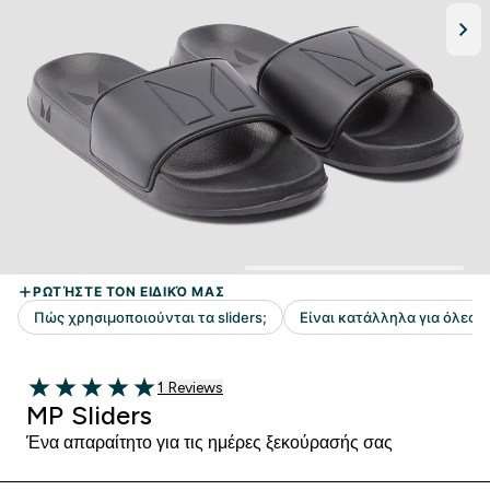
1 customer reviews
1 Reviews
5 out of 5 stars
MP Sliders
Ένα απαραίτητο για τις ημέρες ξεκούρασής σας