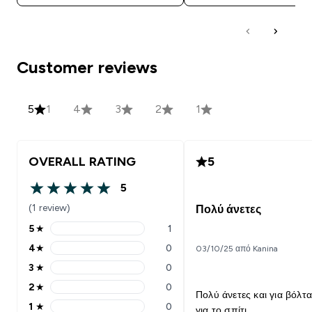
Customer reviews
5
1
4
3
2
1
OVERALL RATING
5
5
5 out of 5 stars
(1 review)
Πολύ άνετες
5
★
1
5 stars rating 1 reviews
4
★
0
03/10/25 από Kanina
4 stars rating 0 reviews
3
★
0
3 stars rating 0 reviews
2
★
0
2 stars rating 0 reviews
Πολύ άνετες και για βόλτα
1
★
0
για το σπίτι