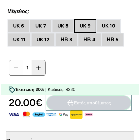
Μέγεθος:
UK 6
UK 7
UK 8
UK 9
UK 10
UK 11
UK 12
ΗΒ 3
ΗΒ 4
ΗΒ 5
Έκπτωση 30% |
Κωδικός: BS30
20.00€‎
Εκτός αποθέματος