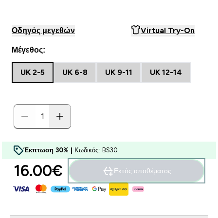
Οδηγός μεγεθών
Virtual Try-On
Μέγεθος:
UK 2-5
UK 6-8
UK 9-11
UK 12-14
Έκπτωση 30% |
Κωδικός: BS30
16.00€‎
Εκτός αποθέματος