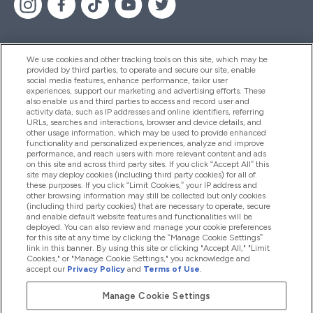
We use cookies and other tracking tools on this site, which may be
provided by third parties, to operate and secure our site, enable
Βοήθεια & Πληροφορίες
social media features, enhance performance, tailor user
experiences, support our marketing and advertising efforts. These
also enable us and third parties to access and record user and
activity data, such as IP addresses and online identifiers, referring
Προϊόντα
URLs, searches and interactions, browser and device details, and
other usage information, which may be used to provide enhanced
functionality and personalized experiences, analyze and improve
performance, and reach users with more relevant content and ads
on this site and across third party sites. If you click “Accept All” this
Εταιρικές Πληροφορίες
site may deploy cookies (including third party cookies) for all of
these purposes. If you click “Limit Cookies,” your IP address and
other browsing information may still be collected but only cookies
(including third party cookies) that are necessary to operate, secure
Εκπτώσεις & Ανταμοιβές
and enable default website features and functionalities will be
deployed. You can also review and manage your cookie preferences
for this site at any time by clicking the “Manage Cookie Settings”
link in this banner. By using this site or clicking "Accept All," "Limit
Cookies," or "Manage Cookie Settings," you acknowledge and
2026 The Hut.com Ltd
accept our
Privacy Policy
and
Terms of Use
.
Manage Cookie Settings