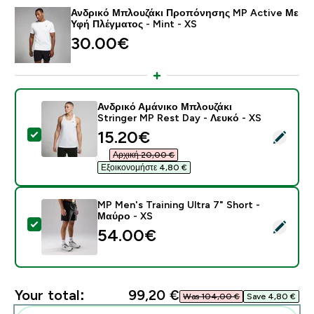
Ανδρικό Μπλουζάκι Προπόνησης MP Active Με
Υφή Πλέγματος - Mint - XS
30.00€‎
Ανδρικό Αμάνικο Μπλουζάκι
Stringer MP Rest Day - Λευκό - XS
discounted price
15.20€‎
Select this product - Ανδρικό Αμάνικο Μπλουζάκι Stri
Αρχική 20,00 €‎
Εξοικονομήστε 4,80 €‎
MP Men's Training Ultra 7" Short -
Μαύρο - XS
Select this product - MP Men's Training Ultra 7" Short
54.00€‎
Your total:
99,20 €‎
Was 104,00 €‎
Save 4,80 €‎