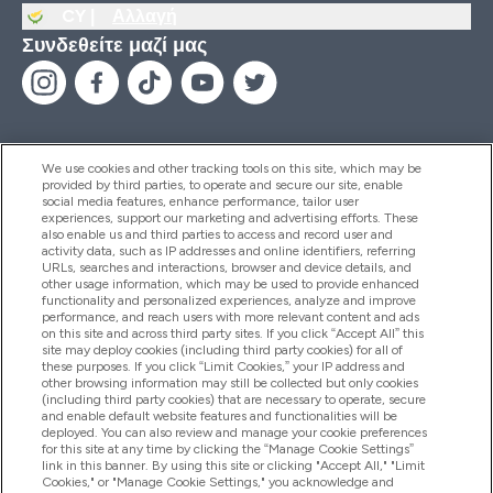
CY |
Αλλαγή
Συνδεθείτε μαζί μας
We use cookies and other tracking tools on this site, which may be
provided by third parties, to operate and secure our site, enable
Βοήθεια & Πληροφορίες
social media features, enhance performance, tailor user
experiences, support our marketing and advertising efforts. These
also enable us and third parties to access and record user and
activity data, such as IP addresses and online identifiers, referring
Προϊόντα
URLs, searches and interactions, browser and device details, and
other usage information, which may be used to provide enhanced
functionality and personalized experiences, analyze and improve
performance, and reach users with more relevant content and ads
on this site and across third party sites. If you click “Accept All” this
Εταιρικές Πληροφορίες
site may deploy cookies (including third party cookies) for all of
these purposes. If you click “Limit Cookies,” your IP address and
other browsing information may still be collected but only cookies
(including third party cookies) that are necessary to operate, secure
Εκπτώσεις & Ανταμοιβές
and enable default website features and functionalities will be
deployed. You can also review and manage your cookie preferences
for this site at any time by clicking the “Manage Cookie Settings”
link in this banner. By using this site or clicking "Accept All," "Limit
Cookies," or "Manage Cookie Settings," you acknowledge and
2026 The Hut.com Ltd