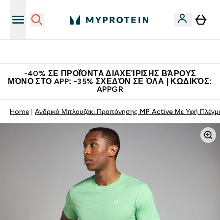
Η Νο.1 Online Εταιρεία Αθλητικής Διατροφής Παγκοσμίως
-40% ΣΕ ΠΡΟΪΌΝΤΑ ΔΙΑΧΕΊΡΙΣΗΣ ΒΆΡΟΥΣ
ΜΌΝΟ ΣΤΟ APP: -35% ΣΧΕΔΌΝ ΣΕ ΌΛΑ | ΚΩΔΙΚΌΣ:
APPGR
Home
Ανδρικό Μπλουζάκι Προπόνησης MP Active Με Υφή Πλέγμα