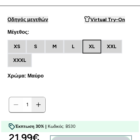
Οδηγός μεγεθών
Virtual Try-On
Μέγεθος:
XS
S
M
L
XL
XXL
XXXL
Χρώμα: Μαύρο
Έκπτωση 30% |
Κωδικός: BS30
discounted price
21.99€‎