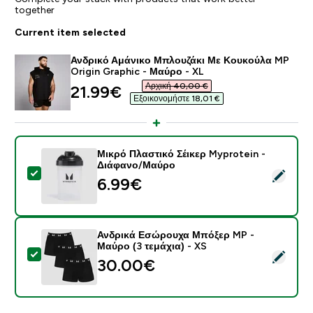
together
Current item selected
Ανδρικό Αμάνικο Μπλουζάκι Με Κουκούλα MP
Origin Graphic - Μαύρο - XL
Αρχική 40,00 €‎
discounted price
21.99€‎
Εξοικονομήστε 18,01 €‎
Μικρό Πλαστικό Σέικερ Myprotein -
Διάφανο/Μαύρο
Select this product - Μικρό Πλαστικό Σέικερ Myprote
6.99€‎
Ανδρικά Εσώρουχα Μπόξερ MP -
Μαύρο (3 τεμάχια) - XS
Select this product - Ανδρικά Εσώρουχα Μπόξερ MP -
30.00€‎