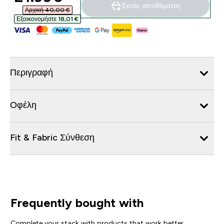
Εκτός αποθέματος
Αρχική 40,00 €‎
Εξοικονομήστε 18,01 €‎
Περιγραφή
Οφέλη
Fit & Fabric Σύνθεση
Frequently bought with
Complete your stack with products that work better