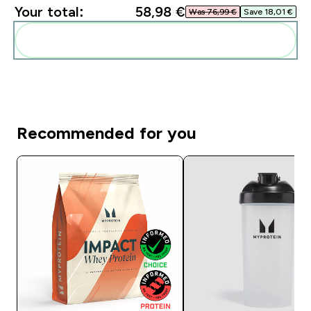
Your total:
58,98 €‎
Was 76,99 €‎
Save 18,01 €‎
Add these to your routine
Recommended for you