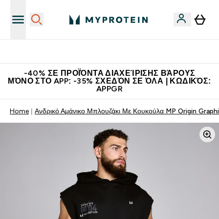
Η Νο.1 Online Εταιρεία Αθλητικής Διατροφής Παγκοσμίως
-40% ΣΕ ΠΡΟΪΌΝΤΑ ΔΙΑΧΕΊΡΙΣΗΣ ΒΆΡΟΥΣ
ΜΌΝΟ ΣΤΟ APP: -35% ΣΧΕΔΌΝ ΣΕ ΌΛΑ | ΚΩΔΙΚΌΣ:
APPGR
Home
Ανδρικό Αμάνικο Μπλουζάκι Με Κουκούλα MP Origin Graph