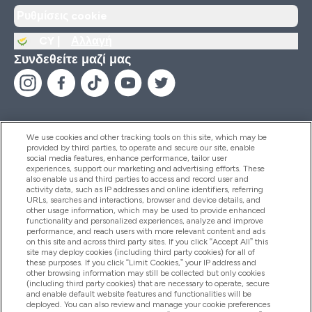
Ρυθμίσεις cookie
CY |
Αλλαγή
Συνδεθείτε μαζί μας
We use cookies and other tracking tools on this site, which may be
provided by third parties, to operate and secure our site, enable
Βοήθεια & Πληροφορίες
social media features, enhance performance, tailor user
experiences, support our marketing and advertising efforts. These
also enable us and third parties to access and record user and
activity data, such as IP addresses and online identifiers, referring
Προϊόντα
URLs, searches and interactions, browser and device details, and
other usage information, which may be used to provide enhanced
functionality and personalized experiences, analyze and improve
performance, and reach users with more relevant content and ads
on this site and across third party sites. If you click “Accept All” this
Εταιρικές Πληροφορίες
site may deploy cookies (including third party cookies) for all of
these purposes. If you click “Limit Cookies,” your IP address and
other browsing information may still be collected but only cookies
(including third party cookies) that are necessary to operate, secure
Εκπτώσεις & Ανταμοιβές
and enable default website features and functionalities will be
deployed. You can also review and manage your cookie preferences