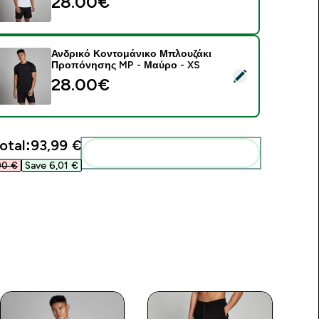
28.00€‎
Ανδρικό Κοντομάνικο Μπλουζάκι
Προπόνησης MP - Μαύρο - XS
elect this product - Ανδρικό Κοντομάνικο Μπλουζάκι Προπόν
28.00€‎
otal:
93,99 €‎
Add these to your routine
0 €‎
Save 6,01 €‎