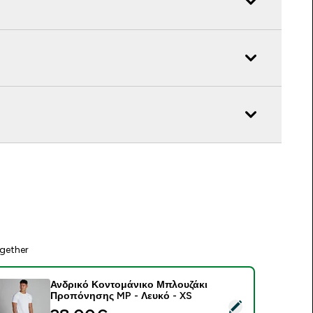
gether
Ανδρικό Κοντομάνικο Μπλουζάκι
Προπόνησης MP - Λευκό - XS
elect this product - Ανδρικό Κοντομάνικο Μπλουζάκι Προπόν