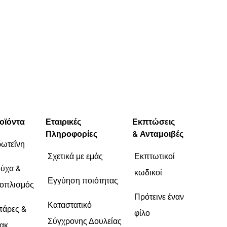
οϊόντα
Εταιρικές
Εκπτώσεις
Πληροφορίες
& Ανταμοιβές
ωτεΐνη
Σχετικά με εμάς
Εκπτωτικοί
ύχα &
κωδικοί
Εγγύηση ποιότητας
οπλισμός
Πρότεινε έναν
Καταστατικό
άρες &
φίλο
Σύγχρονης Δουλείας
ακ