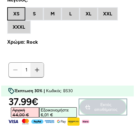
XS
S
M
L
XL
XXL
XXXL
Χρώμα: Rock
Έκπτωση 30% |
Κωδικός: BS30
discounted price
37.99€‎
Εκτός
αποθέματος
Αρχική
Εξοικονομήστε
44,00 €‎
6,01 €‎