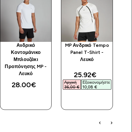
Ανδρικό
MP Ανδρικό Tempo
Κοντομάνικο
Panel T-Shirt -
Μπλουζάκι
Λευκό
Μπ
Προπόνησης MP -
discounted price
25.92€‎
Λευκό
Αρχική
Εξοικονομήστε
28.00€‎
36,00 €‎
10,08 €‎
ΓΡΉΓΟΡΗ
ΓΡΉΓΟΡΗ
ΜΑΤΙΆ
ΜΑΤΙΆ