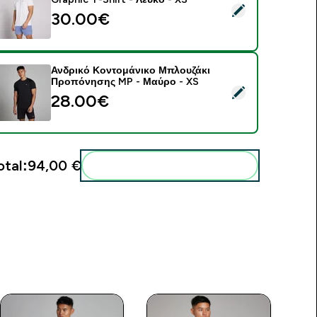
elect this product - MP Ανδρικό Active Training Pillar Graphic 
30.00€‎
Ανδρικό Κοντομάνικο Μπλουζάκι
Προπόνησης MP - Μαύρο - XS
elect this product - Ανδρικό Κοντομάνικο Μπλουζάκι Προπόν
28.00€‎
otal:
94,00 €‎
Add these to your routine