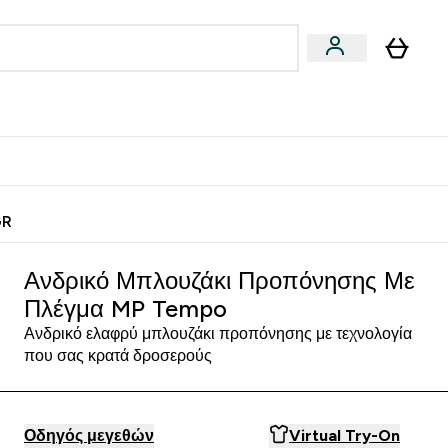
Vegan
Αθλητική Απόδοση
 Μπάρες, Τρόφιμα & Ροφήματα submenu
Enter Vegan submenu
Enter Αθλητική Απόδοση submenu
⌄
⌄
ίως
Κερδίστε 15€
GR
Ανδρικό Μπλουζάκι Προπόνησης Με
Πλέγμα MP Tempo
Ανδρικό ελαφρύ μπλουζάκι προπόνησης με τεχνολογία
που σας κρατά δροσερούς
Οδηγός μεγεθών
Virtual Try-On