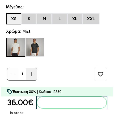
Μέγεθος:
XS
S
M
L
XL
XXL
Χρώμα: Mist
Έκπτωση 30% |
Κωδικός: BS30
36.00€‎
Προσθήκη στο καλάθι
In stock