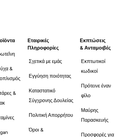
οϊόντα
Εταιρικές
Εκπτώσεις
Πληροφορίες
& Ανταμοιβές
ωτεΐνη
Σχετικά με εμάς
Εκπτωτικοί
ύχα &
κωδικοί
Εγγύηση ποιότητας
οπλισμός
Πρότεινε έναν
Καταστατικό
άρες &
φίλο
Σύγχρονης Δουλείας
ακ
Μαύρης
Πολιτική Απορρήτου
ταμίνες
Παρασκευής
Όροι &
gan
Προσφορές για