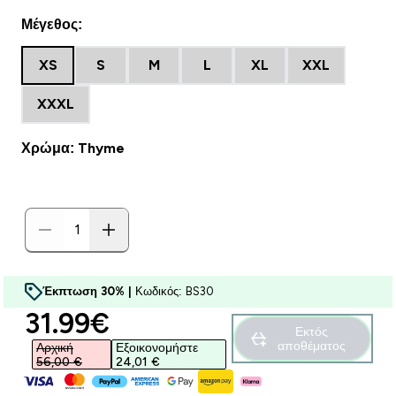
Μέγεθος:
XS
S
M
L
XL
XXL
XXXL
Χρώμα: Thyme
Έκπτωση 30% |
Κωδικός: BS30
discounted price
31.99€‎
Εκτός
αποθέματος
Αρχική
Εξοικονομήστε
56,00 €‎
24,01 €‎