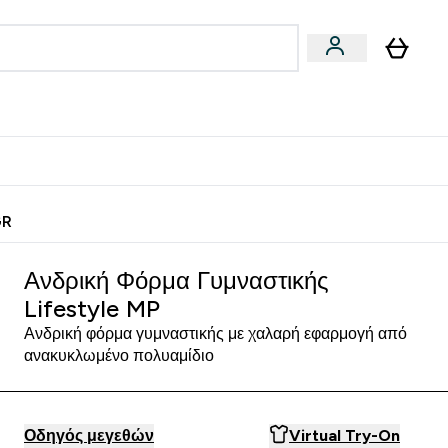
Vegan
Αθλητική Απόδοση
 Μπάρες, Τρόφιμα & Ροφήματα submenu
Enter Vegan submenu
Enter Αθλητική Απόδοση submenu
⌄
⌄
ίως
Κερδίστε 15€
GR
Ανδρική Φόρμα Γυμναστικής
Lifestyle MP
Ανδρική φόρμα γυμναστικής με χαλαρή εφαρμογή από
ανακυκλωμένο πολυαμίδιο
Οδηγός μεγεθών
Virtual Try-On