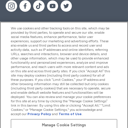
We use cookies and other tracking tools on this site, which may be
provided by third parties, to operate and secure our site, enable
Βοήθεια & Πληροφορίες
social media features, enhance performance, tailor user
experiences, support our marketing and advertising efforts. These
also enable us and third parties to access and record user and
activity data, such as IP addresses and online identifiers, referring
Προϊόντα
URLs, searches and interactions, browser and device details, and
other usage information, which may be used to provide enhanced
functionality and personalized experiences, analyze and improve
performance, and reach users with more relevant content and ads
on this site and across third party sites. If you click “Accept All” this
Εταιρικές Πληροφορίες
site may deploy cookies (including third party cookies) for all of
these purposes. If you click “Limit Cookies,” your IP address and
other browsing information may still be collected but only cookies
(including third party cookies) that are necessary to operate, secure
Εκπτώσεις & Ανταμοιβές
and enable default website features and functionalities will be
deployed. You can also review and manage your cookie preferences
for this site at any time by clicking the “Manage Cookie Settings”
link in this banner. By using this site or clicking "Accept All," "Limit
Cookies," or "Manage Cookie Settings," you acknowledge and
2026 The Hut.com Ltd
accept our
Privacy Policy
and
Terms of Use
.
Manage Cookie Settings