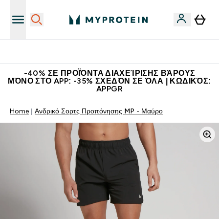
Η Νο.1 Online Εταιρεία Αθλητικής Διατροφής Παγκοσμίως
-40% ΣΕ ΠΡΟΪΌΝΤΑ ΔΙΑΧΕΊΡΙΣΗΣ ΒΆΡΟΥΣ
ΜΌΝΟ ΣΤΟ APP: -35% ΣΧΕΔΌΝ ΣΕ ΌΛΑ | ΚΩΔΙΚΌΣ:
APPGR
Home
Ανδρικό Σορτς Προπόνησης MP - Μαύρο