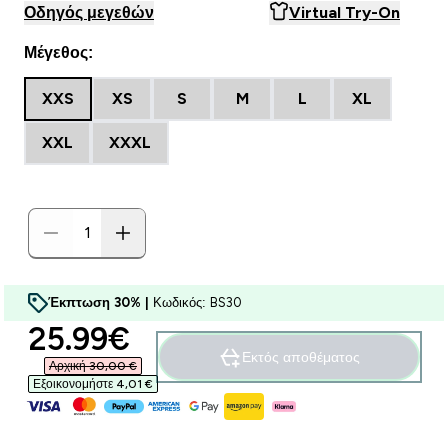
Οδηγός μεγεθών
Virtual Try-On
Μέγεθος:
XXS
XS
S
M
L
XL
XXL
XXXL
Έκπτωση 30% |
Κωδικός: BS30
discounted price
25.99€‎
Εκτός αποθέματος
Αρχική 30,00 €‎
Εξοικονομήστε 4,01 €‎