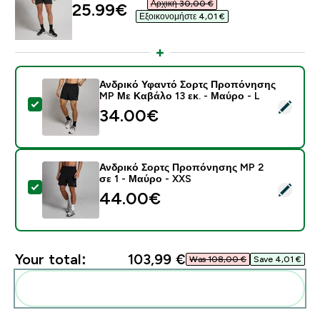
Αρχική 30,00 €‎
discounted price
25.99€‎
Εξοικονομήστε 4,01 €‎
Ανδρικό Υφαντό Σορτς Προπόνησης
MP Με Καβάλο 13 εκ. - Μαύρο - L
Select this product - Ανδρικό Υφαντό Σορτς Προπόνη
34.00€‎
Ανδρικό Σορτς Προπόνησης MP 2
σε 1 - Μαύρο - XXS
Select this product - Ανδρικό Σορτς Προπόνησης MP 
44.00€‎
Your total:
103,99 €‎
Was 108,00 €‎
Save 4,01 €‎
Add these to your routine