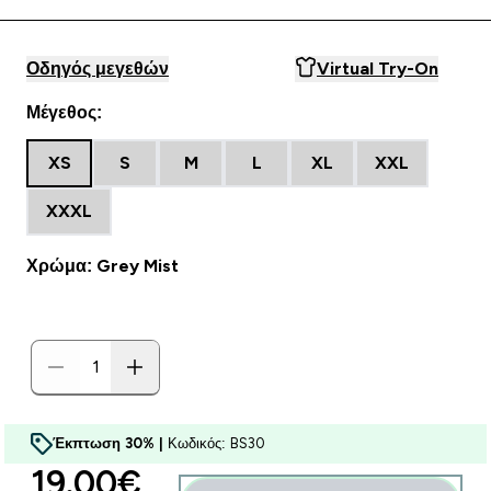
Οδηγός μεγεθών
Virtual Try-On
Μέγεθος:
XS
S
M
L
XL
XXL
XXXL
Χρώμα: Grey Mist
Έκπτωση 30% |
Κωδικός: BS30
discounted price
19.00€‎