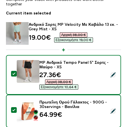
together
Current item selected
Ανδρικό Σορτς MP Velocity Με Καβάλο 13 εκ. -
Grey Mist - XS
Αρχική 38,00 €‎
discounted price
19.00€‎
Εξοικονομήστε 19,00 €‎
MP Ανδρικό Tempo Panel 5" Σορτς -
Μαύρο - XS
discounted price
27.36€‎
Select this product - MP Ανδρικό Tempo Panel 5" Σορ
Αρχική 38,00 €‎
Εξοικονομήστε 10,64 €‎
Πρωτεΐνη Ορού Γάλακτος - 900G -
30servings - Βανίλια
Select this product - Πρωτεΐνη Ορού Γάλακτος - 900G 
64.99€‎