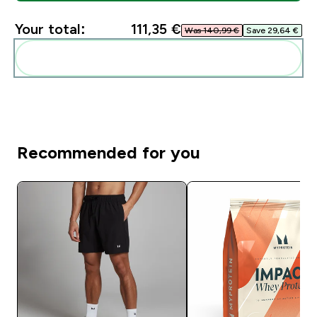
Your total:
111,35 €‎
Was 140,99 €‎
Save 29,64 €‎
Add these to your routine
Recommended for you