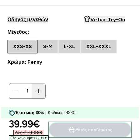
Οδηγός μεγεθών
Virtual Try-On
Μέγεθος:
XXS-XS
S-M
L-XL
XXL-XXXL
Χρώμα: Penny
Έκπτωση 30% |
Κωδικός: BS30
discounted price
39.99€‎
Εκτός αποθέματος
Αρχική 46,00 €‎
Εξοικονομήστε 6,01 €‎