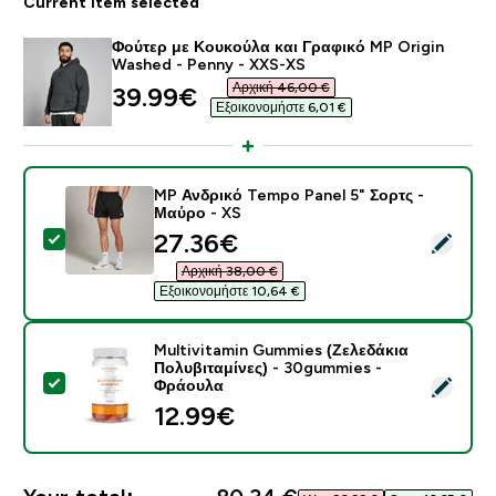
Current item selected
Φούτερ με Κουκούλα και Γραφικό MP Origin
Washed - Penny - XXS-XS
Αρχική 46,00 €‎
discounted price
39.99€‎
Εξοικονομήστε 6,01 €‎
MP Ανδρικό Tempo Panel 5" Σορτς -
Μαύρο - XS
discounted price
27.36€‎
Select this product - MP Ανδρικό Tempo Panel 5" Σορ
Αρχική 38,00 €‎
Εξοικονομήστε 10,64 €‎
Multivitamin Gummies (Ζελεδάκια
Πολυβιταμίνες) - 30gummies -
Select this product - Multivitamin Gummies (Ζελεδάκ
Φράουλα
12.99€‎