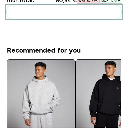
Your total:
80,34 €‎
Was 96,99 €‎
Save 16,65 €‎
Add these to your routine
Recommended for you