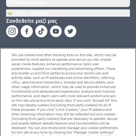
Ρυθμίσεις cookie
CY |
Αλλαγή
Συνδεθείτε μαζί μας
We use cookies and other tracking tools on this site, which may be
provided by third parties, to operate and secure our site, enable
Βοήθεια & Πληροφορίες
social media features, enhance performance, tailor user
experiences, support our marketing and advertising efforts. These
also enable us and third parties to access and record user and
activity data, such as IP addresses and online identifiers, referring
Προϊόντα
URLs, searches and interactions, browser and device details, and
other usage information, which may be used to provide enhanced
functionality and personalized experiences, analyze and improve
performance, and reach users with more relevant content and ads
on this site and across third party sites. If you click “Accept All” this
Εταιρικές Πληροφορίες
site may deploy cookies (including third party cookies) for all of
these purposes. If you click “Limit Cookies,” your IP address and
other browsing information may still be collected but only cookies
(including third party cookies) that are necessary to operate, secure
Εκπτώσεις & Ανταμοιβές
and enable default website features and functionalities will be
deployed. You can also review and manage your cookie preferences
for this site at any time by clicking the “Manage Cookie Settings”