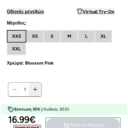
Οδηγός μεγεθών
Virtual Try-On
Μέγεθος:
XXS
XS
S
M
L
XL
XXL
Χρώμα: Blossom Pink
Έκπτωση 30% |
Κωδικός: BS30
discounted price
16.99€‎
Εκτός αποθέματος
Αρχική 32,00 €‎