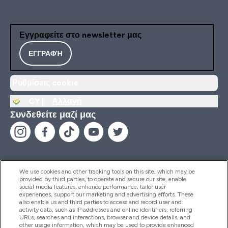
Εγγραφείτε στο newsletter μας
ΕΓΓΡΑΦΉ
Ρυθμίσεις cookie
CY |
Αλλαγή
Συνδεθείτε μαζί μας
We use cookies and other tracking tools on this site, which may be
provided by third parties, to operate and secure our site, enable
Βοήθεια & Πληροφορίες
social media features, enhance performance, tailor user
experiences, support our marketing and advertising efforts. These
also enable us and third parties to access and record user and
activity data, such as IP addresses and online identifiers, referring
Προϊόντα
URLs, searches and interactions, browser and device details, and
other usage information, which may be used to provide enhanced