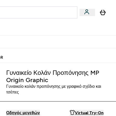
Vegan
Αθλητική Απόδοση
 Μπάρες, Τρόφιμα & Ροφήματα submenu
Enter Vegan submenu
Enter Αθλητική Απόδοση submenu
⌄
⌄
ίως
Κερδίστε 15€
GR
Γυναικείο Κολάν Προπόνησης MP
Origin Graphic
Γυναικείο κολάν προπόνησης με γραφικό σχέδιο και
τσέπες
Οδηγός μεγεθών
Virtual Try-On