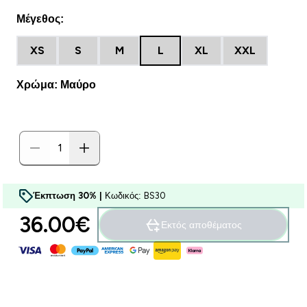
Μέγεθος:
XS
S
M
L
XL
XXL
Χρώμα: Μαύρο
Έκπτωση 30% |
Κωδικός: BS30
36.00€‎
Εκτός αποθέματος