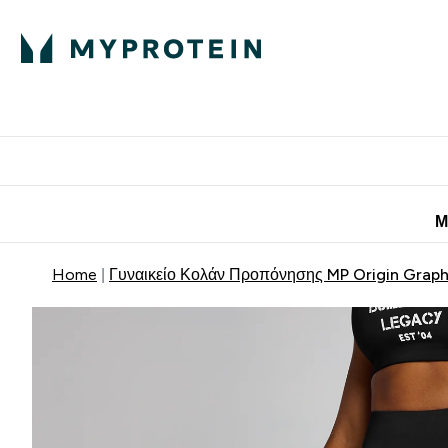
Πρωτεΐνη
Διατροφή
Α
Enter Πρωτεΐνη 
Ente
⌄
⌄
Προσφορές για 
Μ
Home
Γυναικείο Κολάν Προπόνησης MP Origin Graphi