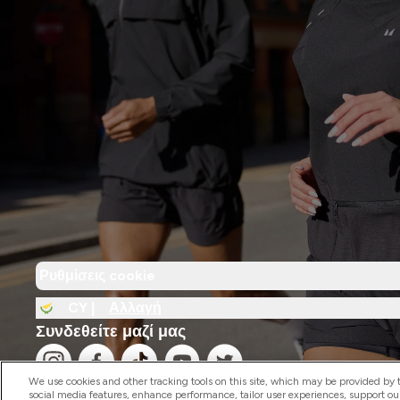
Ρυθμίσεις cookie
CY |
Αλλαγή
Συνδεθείτε μαζί μας
We use cookies and other tracking tools on this site, which may be provided by th
social media features, enhance performance, tailor user experiences, support ou