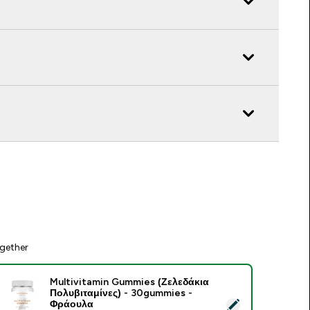
gether
Multivitamin Gummies (Ζελεδάκια
Πολυβιταμίνες) - 30gummies -
elect this product - Multivitamin Gummies (Ζελεδάκια Πολυβι
Φράουλα