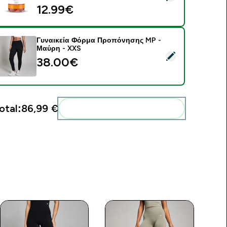
12.99€‎
Γυναικεία Φόρμα Προπόνησης MP -
Μαύρη - XXS
elect this product - Γυναικεία Φόρμα Προπόνησης MP - Μαύρ
38.00€‎
otal:
86,99 €‎
Add these to your routine