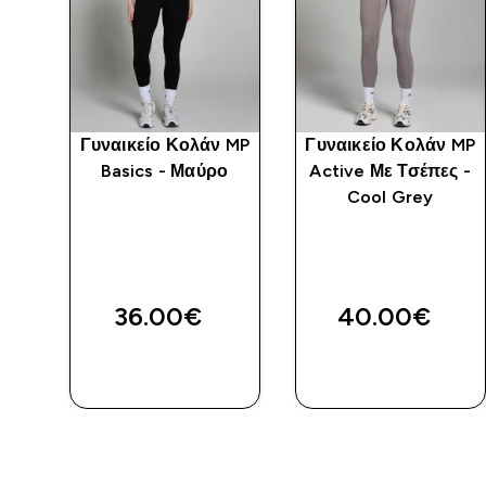
ικό
Γυναικείο Κολάν MP
Γυναικείο Κολάν MP
Basics - Μαύρο
Active Με Τσέπες -
P
Cool Grey
-
ed price
ήστε
36.00€‎
40.00€‎
ΓΡΉΓΟΡΗ
ΓΡΉΓΟΡΗ
ΜΑΤΙΆ
ΜΑΤΙΆ