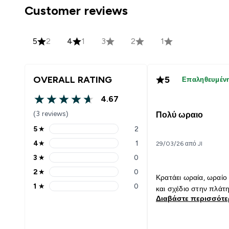
Customer reviews
5
2
4
1
3
2
1
OVERALL RATING
5
Επαληθευμέν
4.67
4.67 out of 5 stars
(3 reviews)
Πολύ ωραιο
5
★
2
5 stars rating 2 reviews
4
★
1
29/03/26 από Jl
4 stars rating 1 reviews
3
★
0
3 stars rating 0 reviews
2
★
0
2 stars rating 0 reviews
Κρατάει ωραία, ωραί
1
★
0
και σχέδιο στην πλάτη
1 stars rating 0 reviews
Διαβάστε περισσότ