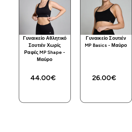
κο
Γυναικείο Αθλητικό
Γυναικείο Σουτιέν
Σουτιέν Χωρίς
MP Basics - Μαύρο
ο
Ραφές MP Shape -
Μαύρο
44.00€‎
26.00€‎
ΓΡΉΓΟΡΗ
ΓΡΉΓΟΡΗ
ΜΑΤΙΆ
ΜΑΤΙΆ