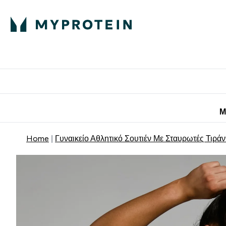
Πρωτεΐνη
Διατροφή
Α
Enter Πρωτεΐνη 
Ente
⌄
⌄
Προσφορές για 
Μ
Home
Γυναικείο Αθλητικό Σουτιέν Με Σταυρωτές Τιρά