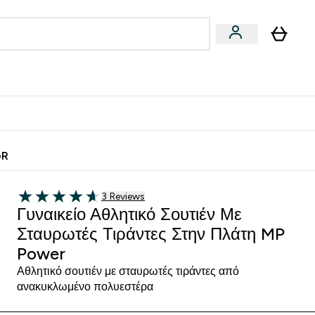
Vegan
Αθλητική Απόδοση
 Μπάρες, Τρόφιμα & Ροφήματα submenu
Enter Vegan submenu
Enter Αθλητική Απόδοση submenu
⌄
⌄
ίως
Κερδίστε 15€
GR
3 customer reviews
3 Reviews
4.67 out of 5 stars
Γυναικείο Αθλητικό Σουτιέν Με
Σταυρωτές Τιράντες Στην Πλάτη MP
Power
Αθλητικό σουτιέν με σταυρωτές τιράντες από
ανακυκλωμένο πολυεστέρα