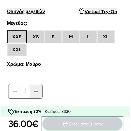
Οδηγός μεγεθών
Virtual Try-On
Μέγεθος:
XXS
XS
S
M
L
XL
XXL
Χρώμα: Μαύρο
Έκπτωση 30% |
Κωδικός: BS30
36.00€‎
Εκτός αποθέματος