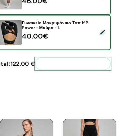
46.00€‎
Γυναικείο Μακρυμάνικο Τοπ MP
Power - Μαύρο - L
elect this product - Γυναικείο Μακρυμάνικο Τοπ MP Power - 
40.00€‎
tal:
122,00 €‎
Add these to your routine