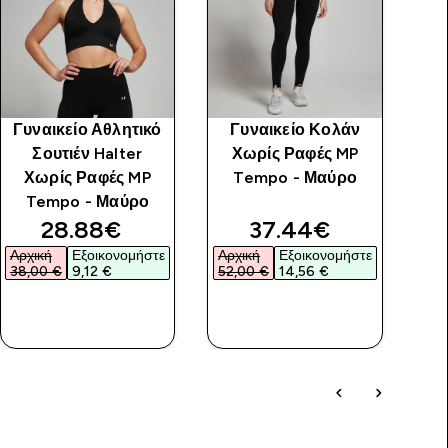
Γυναικείο Αθλητικό
Γυναικείο Κολάν
Σουτιέν Halter
Χωρίς Ραφές MP
Μ
Χωρίς Ραφές MP
Tempo - Μαύρο
M
Tempo - Μαύρο
discounted price
discounted price
28.88€‎
37.44€‎
Αρχική
Εξοικονομήστε
Αρχική
Εξοικονομήστε
38,00 €‎
9,12 €‎
52,00 €‎
14,56 €‎
ΓΡΉΓΟΡΗ
ΓΡΉΓΟΡΗ
ΜΑΤΙΆ
ΜΑΤΙΆ