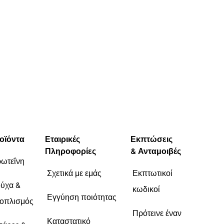
Unhelpful (0)
οϊόντα
Εταιρικές
Εκπτώσεις
Πληροφορίες
& Ανταμοιβές
ωτεΐνη
Σχετικά με εμάς
Εκπτωτικοί
ύχα &
κωδικοί
Εγγύηση ποιότητας
οπλισμός
Πρότεινε έναν
Καταστατικό