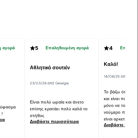
5
4
η αγορά
Επαληθευμένη αγορά
Επαληθε
Καλό!
Αθλητικό σουτιέν
14/06/25 από Sofia
23/03/26 από Gewrgia
Το βάζω όταν πάω
και είναι πολύ σ
Είναι πολύ ωραία και άνετο
μόνο να το έπαιρ
ο ύφασμα
επίσης κρατάει πολύ καλά το
νούμερο παραπάν
 !
στήθος
είναι αρκετά στε
ερα
Διαβάστε περισσότερα
Διαβάστε περι
είναι προσωπική