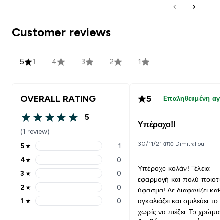
Customer reviews
5
1
4
3
2
1
OVERALL RATING
5
Επαληθευμένη α
5
5 out of 5 stars
Υπέροχο!!
(1 review)
30/11/21 από Dimitraliou
5
★
1
5 stars rating 1 reviews
4
★
0
4 stars rating 0 reviews
Υπέροχο κολάν! Τέλεια
3
★
0
3 stars rating 0 reviews
εφαρμογή και πολύ ποιοτ
2
★
0
ύφασμα! Δε διαφανίζει κα
2 stars rating 0 reviews
1
★
0
αγκαλιάζει και σμιλεύει τ
1 stars rating 0 reviews
χωρίς να πιέζει. Το χρώμα 