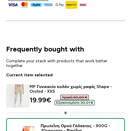
Frequently bought with
Complete your stack with products that work better
together
Current item selected
MP Γυναικείο κολάν χωρίς ραφές Shape -
Orchid - XXS
Αρχική 50,00 €‎
discounted price
19.99€‎
Εξοικονομήστε 30,01 €‎
Πρωτεΐνη Ορού Γάλακτος - 900G -
30servings - Βανίλια