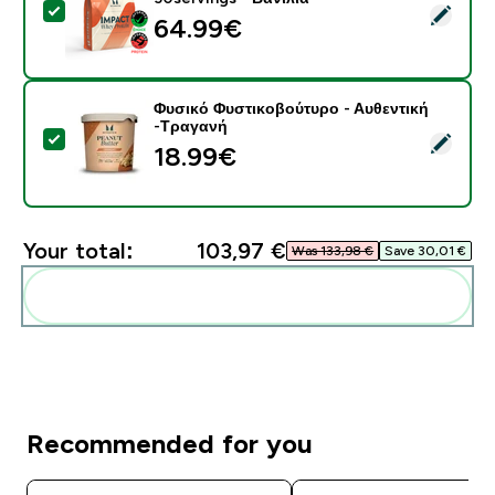
Select this product - Πρωτεΐνη Ορού Γάλακτος - 900G 
64.99€‎
Φυσικό Φυστικοβούτυρο - Αυθεντική
-Τραγανή
Select this product - Φυσικό Φυστικοβούτυρο - Αυθεν
18.99€‎
Your total:
103,97 €‎
Was 133,98 €‎
Save 30,01 €‎
Add these to your routine
Recommended for you