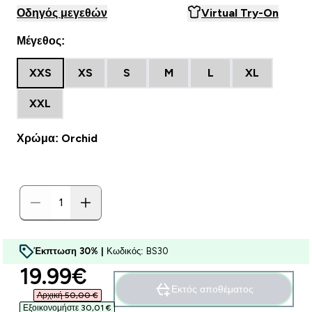
Οδηγός μεγεθών
Virtual Try-On
Μέγεθος:
XXS
XS
S
M
L
XL
XXL
Χρώμα: Orchid
Έκπτωση 30% |
Κωδικός: BS30
discounted price
19.99€‎
Εκτός αποθέματος
Αρχική 50,00 €‎
Εξοικονομήστε 30,01 €‎