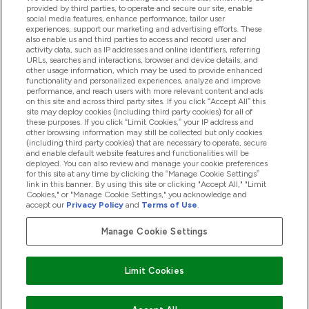
provided by third parties, to operate and secure our site, enable
Βοήθεια & Πληροφορίες
social media features, enhance performance, tailor user
experiences, support our marketing and advertising efforts. These
also enable us and third parties to access and record user and
activity data, such as IP addresses and online identifiers, referring
Προϊόντα
URLs, searches and interactions, browser and device details, and
other usage information, which may be used to provide enhanced
functionality and personalized experiences, analyze and improve
performance, and reach users with more relevant content and ads
on this site and across third party sites. If you click “Accept All” this
Εταιρικές Πληροφορίες
site may deploy cookies (including third party cookies) for all of
these purposes. If you click “Limit Cookies,” your IP address and
other browsing information may still be collected but only cookies
(including third party cookies) that are necessary to operate, secure
Εκπτώσεις & Ανταμοιβές
and enable default website features and functionalities will be
deployed. You can also review and manage your cookie preferences
for this site at any time by clicking the “Manage Cookie Settings”
link in this banner. By using this site or clicking "Accept All," "Limit
Cookies," or "Manage Cookie Settings," you acknowledge and
2026 The Hut.com Ltd
accept our
Privacy Policy
and
Terms of Use
.
Manage Cookie Settings
Pay with
Limit Cookies