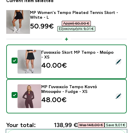
Current item selected
MP Women's Tempo Pleated Tennis Skort -
White - L
Αρχική 60,00 €‎
discounted price
50.99€‎
Εξοικονομήστε 9,01 €‎
Γυναικείο Skort MP Tempo - Μαύρο
- XS
Select this product - Γυναικείο Skort MP Tempo - Μα
40.00€‎
MP Γυναικείο Tempo Κοντό
Μπουφάν - Fudge - XS
Select this product - MP Γυναικείο Tempo Κοντό Μπο
48.00€‎
Your total:
138,99 €‎
Was 148,00 €‎
Save 9,01 €‎