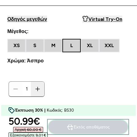
Οδηγός μεγεθών
Virtual Try-On
Μέγεθος:
XS
S
M
L
XL
XXL
Χρώμα: Άσπρο
Έκπτωση 30% |
Κωδικός: BS30
discounted price
50.99€‎
Εκτός αποθέματος
Αρχική 60,00 €‎
Εξοικονομήστε 9,01 €‎