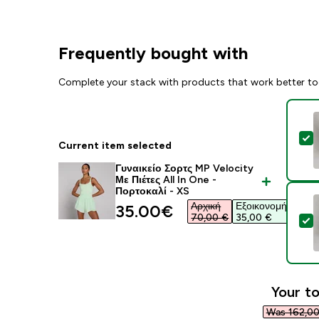
Frequently bought with
Complete your stack with products that work better to
S
Current item selected
Γυναικείο Σορτς MP Velocity
Με Πιέτες All In One -
Πορτοκαλί - XS
Αρχική
Εξοικονομήστε
discounted price
35.00€‎
70,00 €‎
35,00 €‎
S
Your to
Was 162,00