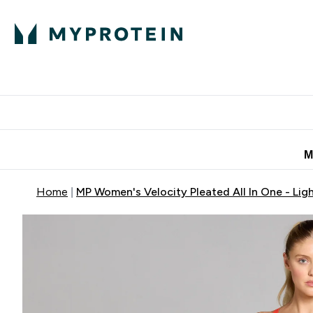
Πρωτεΐνη
Διατροφή
Α
Enter Πρωτεΐνη 
Ente
⌄
⌄
Προσφορές για 
Μ
Home
MP Women's Velocity Pleated All In One - Lig