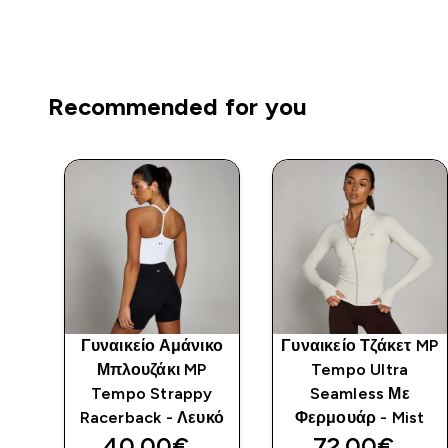
Recommended for you
 2
Γυναικείο Αμάνικο
Γυναικείο Τζάκετ MP
Μπλουζάκι MP
Tempo Ultra
ό
Tempo Strappy
Seamless Με
Racerback - Λευκό
Φερμουάρ - Mist
40.00€‎
72.00€‎