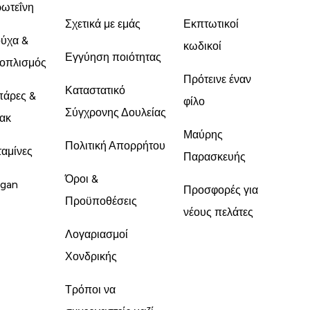
ωτεΐνη
Σχετικά με εμάς
Εκπτωτικοί
ύχα &
κωδικοί
Εγγύηση ποιότητας
οπλισμός
Πρότεινε έναν
Καταστατικό
άρες &
φίλο
Σύγχρονης Δουλείας
ακ
Μαύρης
Πολιτική Απορρήτου
ταμίνες
Παρασκευής
Όροι &
gan
Προσφορές για
Προϋποθέσεις
νέους πελάτες
Λογαριασμοί
Χονδρικής
Τρόποι να