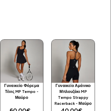
Γυναικείο Φόρεμα
Γυναικείο Αμάνικο
MP
Τένις MP Tempo -
Μπλουζάκι MP
V
Μαύρο
Tempo Strappy
Racerback - Μαύρο
60.00€‎
40.00€‎