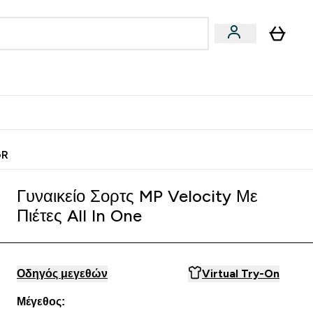
Vegan
Αθλητική Απόδοση
 Μπάρες, Τρόφιμα & Ροφήματα submenu
Enter Vegan submenu
Enter Αθλητική Απόδοση submenu
⌄
⌄
ίως
Κερδίστε 15€
GR
Γυναικείο Σορτς MP Velocity Με
Πιέτες All In One
Οδηγός μεγεθών
Virtual Try-On
Μέγεθος: