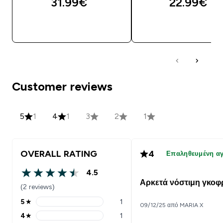
31.99€‎
22.99€‎
ΓΡΉΓΟΡΗ ΜΑΤΙΆ
ΓΡΉΓΟΡΗ ΜΑΤΙ
Customer reviews
5
1
4
1
3
2
1
OVERALL RATING
4
Επαληθευμένη α
4.5
4.5 out of 5 stars
Αρκετά νόστιμη γκοφ
(2 reviews)
5
★
1
09/12/25 από MARIA X
5 stars rating 1 reviews
4
★
1
4 stars rating 1 reviews