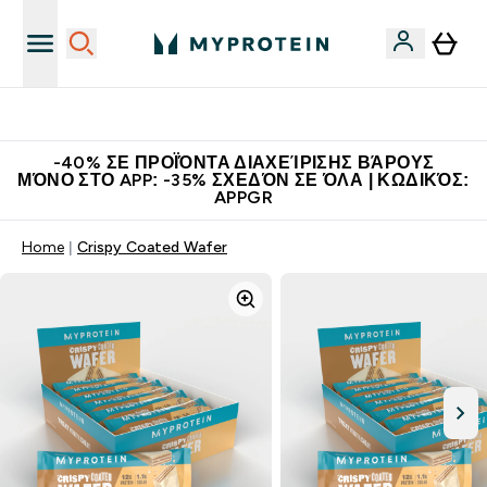
Η Νο.1 Online Εταιρεία Αθλητικής Διατροφής Παγκοσμίως
-40% ΣΕ ΠΡΟΪΌΝΤΑ ΔΙΑΧΕΊΡΙΣΗΣ ΒΆΡΟΥΣ
ΜΌΝΟ ΣΤΟ APP: -35% ΣΧΕΔΌΝ ΣΕ ΌΛΑ | ΚΩΔΙΚΌΣ:
APPGR
Home
Crispy Coated Wafer