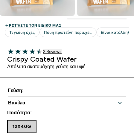
2 customer reviews
2 Reviews
4.5 out of 5 stars
Crispy Coated Wafer
Απόλυτα ακαταμάχητη γεύση και υφή
Γεύση:
Ποσότητα:
12X40G