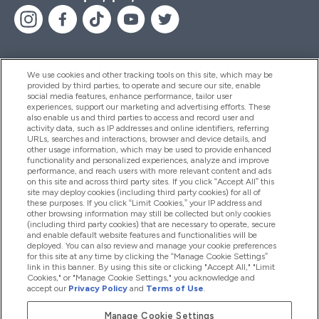
We use cookies and other tracking tools on this site, which may be
provided by third parties, to operate and secure our site, enable
Βοήθεια & Πληροφορίες
social media features, enhance performance, tailor user
experiences, support our marketing and advertising efforts. These
also enable us and third parties to access and record user and
activity data, such as IP addresses and online identifiers, referring
Προϊόντα
URLs, searches and interactions, browser and device details, and
other usage information, which may be used to provide enhanced
functionality and personalized experiences, analyze and improve
performance, and reach users with more relevant content and ads
on this site and across third party sites. If you click “Accept All” this
Εταιρικές Πληροφορίες
site may deploy cookies (including third party cookies) for all of
these purposes. If you click “Limit Cookies,” your IP address and
other browsing information may still be collected but only cookies
(including third party cookies) that are necessary to operate, secure
Εκπτώσεις & Ανταμοιβές
and enable default website features and functionalities will be
deployed. You can also review and manage your cookie preferences
for this site at any time by clicking the “Manage Cookie Settings”
link in this banner. By using this site or clicking "Accept All," "Limit
Cookies," or "Manage Cookie Settings," you acknowledge and
2026 The Hut.com Ltd
accept our
Privacy Policy
and
Terms of Use
.
Manage Cookie Settings