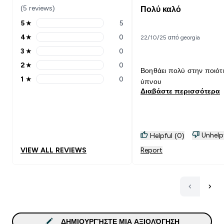
(5 reviews)
Πολύ καλό
5
★
5
5 stars rating 5 reviews
4
★
0
22/10/25 από georgia
4 stars rating 0 reviews
3
★
0
3 stars rating 0 reviews
2
★
0
2 stars rating 0 reviews
Βοηθάει πολύ στην ποιότ
1
★
0
ύπνου
1 stars rating 0 reviews
Διαβάστε περισσότερα
Unhelp
Helpful (0)
VIEW ALL REVIEWS
Report
ΔΗΜΙΟΥΡΓΉΣΤΕ ΜΙΑ ΑΞΙΟΛΌΓΗΣΗ