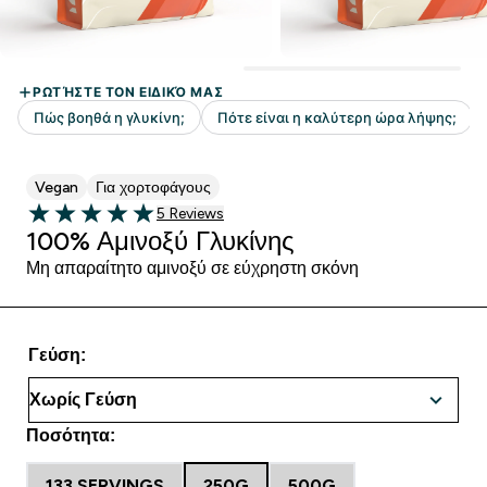
Vegan
Για χορτοφάγους
5 customer reviews
5 Reviews
5 out of 5 stars
100% Αμινοξύ Γλυκίνης
Μη απαραίτητο αμινοξύ σε εύχρηστη σκόνη
Γεύση:
Ποσότητα:
133 SERVINGS
250G
500G