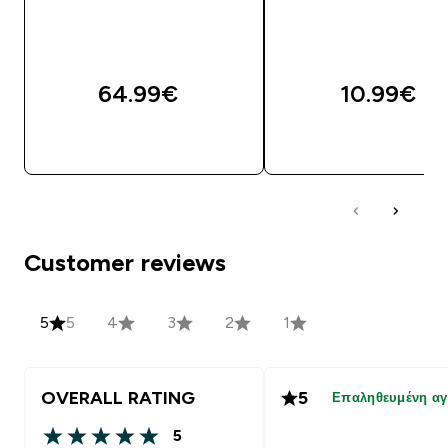
64.99€‎
10.99€‎
ΓΡΉΓΟΡΗ ΜΑΤΙΆ
ΓΡΉΓΟΡΗ ΜΑΤΙ
Customer reviews
5
5
4
3
2
1
OVERALL RATING
5
Επαληθευμένη α
5
5 out of 5 stars