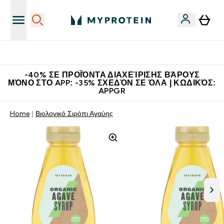
Η Νο.1 Online Εταιρεία Αθλητικής Διατροφής Παγκοσμίως
-40% ΣΕ ΠΡΟΪΌΝΤΑ ΔΙΑΧΕΊΡΙΣΗΣ ΒΆΡΟΥΣ
ΜΌΝΟ ΣΤΟ APP: -35% ΣΧΕΔΌΝ ΣΕ ΌΛΑ | ΚΩΔΙΚΌΣ:
APPGR
Home
Βιολογικό Σιρόπι Αγαύης