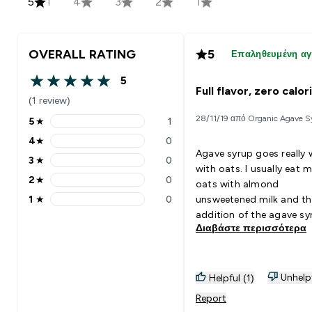
5
1
4
3
2
1
OVERALL RATING
5
Επαληθευμένη α
5
5 out of 5 stars
Full flavor, zero calor
(1 review)
28/11/19 από Organic Agave S
5
★
1
5 stars rating 1 reviews
4
★
0
4 stars rating 0 reviews
Agave syrup goes really w
3
★
0
3 stars rating 0 reviews
with oats. I usually eat 
2
★
0
oats with almond
2 stars rating 0 reviews
1
★
0
unsweetened milk and th
1 stars rating 0 reviews
addition of the agave sy
Διαβάστε περισσότερα
makes my breakfast a rea
guilt-free delight. I highly
recommend it.
Unhelp
Helpful (1)
Report