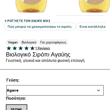
Vegan
Βιολογικό
Για χορτοφάγους
1 customer reviews
1 Reviews
5 out of 5 stars
Βιολογικό Σιρόπι Αγαύης
Γευστική, γλυκιά και απόλυτα φυσική επιλογή
Γεύση:
Ποσότητα:
250ML