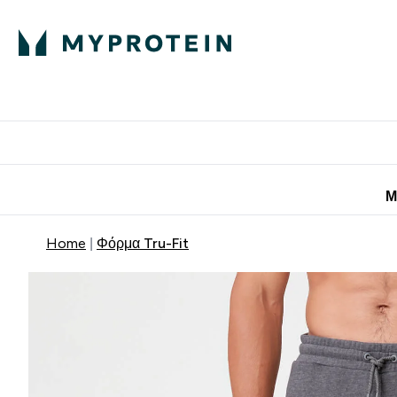
Πρωτεΐνη
Διατροφή
Α
Enter Πρωτεΐνη 
Ente
⌄
⌄
Προσφορές για 
Μ
Home
Φόρμα Tru-Fit