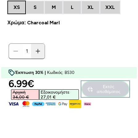
XS
S
M
L
XL
XXL
Χρώμα: Charcoal Marl
Έκπτωση 30% |
Κωδικός: BS30
discounted price
6.99€‎
Εκτός
αποθέματος
Αρχική
Εξοικονομήστε
34,00 €‎
27,01 €‎