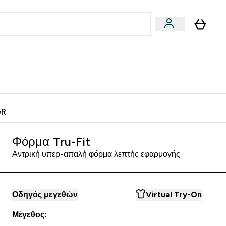
Vegan
Αθλητική Απόδοση
 Μπάρες, Τρόφιμα & Ροφήματα submenu
Enter Vegan submenu
Enter Αθλητική Απόδοση submenu
⌄
⌄
ίως
Κερδίστε 15€
GR
Φόρμα Tru-Fit
Αντρική υπερ-απαλή φόρμα λεπτής εφαρμογής
Οδηγός μεγεθών
Virtual Try-On
Μέγεθος: