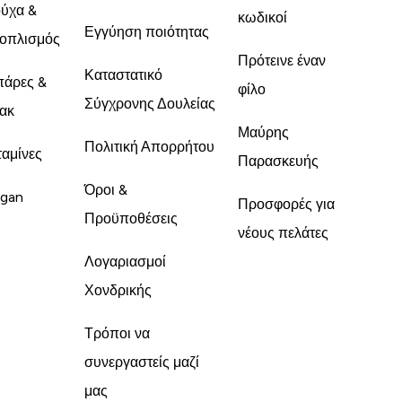
ύχα &
κωδικοί
Εγγύηση ποιότητας
οπλισμός
Πρότεινε έναν
Καταστατικό
άρες &
φίλο
Σύγχρονης Δουλείας
ακ
Μαύρης
Πολιτική Απορρήτου
ταμίνες
Παρασκευής
Όροι &
gan
Προσφορές για
Προϋποθέσεις
νέους πελάτες
Λογαριασμοί
Χονδρικής
Τρόποι να
συνεργαστείς μαζί
μας