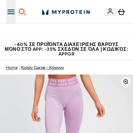
Η Νο.1 Online Εταιρεία Αθλητικής Διατροφής Παγκοσμίως
-40% ΣΕ ΠΡΟΪΌΝΤΑ ΔΙΑΧΕΊΡΙΣΗΣ ΒΆΡΟΥΣ
ΜΌΝΟ ΣΤΟ APP: -35% ΣΧΕΔΌΝ ΣΕ ΌΛΑ | ΚΩΔΙΚΌΣ:
APPGR
Home
Κολάν Curve - Κόκκινο