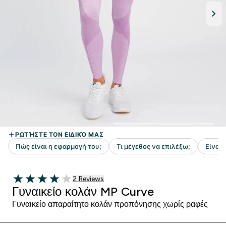
2 customer reviews
2 Reviews
4 out of 5 stars
Γυναικείο κολάν MP Curve
Γυναικείο απαραίτητο κολάν προπόνησης χωρίς ραφές