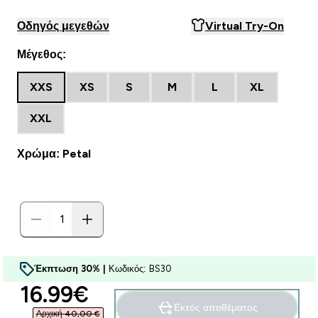
Οδηγός μεγεθών
Virtual Try-On
Μέγεθος:
XXS
XS
S
M
L
XL
XXL
Χρώμα: Petal
Έκπτωση 30% |
Κωδικός: BS30
discounted price
16.99€‎
Εκτός αποθέματος
Αρχική 40,00 €‎