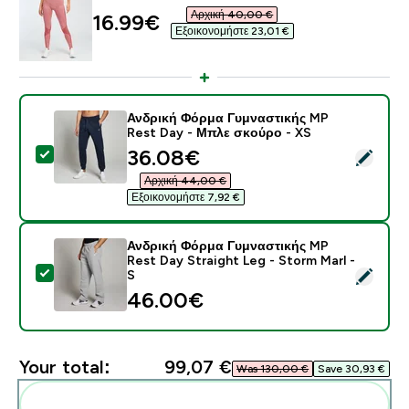
Αρχική 40,00 €‎
discounted price
16.99€‎
Εξοικονομήστε 23,01 €‎
Ανδρική Φόρμα Γυμναστικής MP
Rest Day - Μπλε σκούρο - XS
discounted price
36.08€‎
Select this product - Ανδρική Φόρμα Γυμναστικής MP
Αρχική 44,00 €‎
Εξοικονομήστε 7,92 €‎
Ανδρική Φόρμα Γυμναστικής MP
Rest Day Straight Leg - Storm Marl -
Select this product - Ανδρική Φόρμα Γυμναστικής MP R
S
46.00€‎
Your total:
99,07 €‎
Was 130,00 €‎
Save 30,93 €‎
Add these to your routine