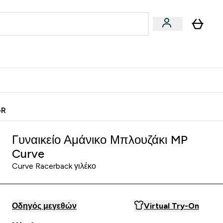
Vegan
Αθλητική Απόδοση
 Μπάρες, Τρόφιμα & Ροφήματα submenu
Enter Vegan submenu
Enter Αθλητική Απόδοση submenu
⌄
⌄
ίως
Κερδίστε 15€
GR
Γυναικείο Αμάνικο Μπλουζάκι MP
Curve
Curve Racerback γιλέκο
Οδηγός μεγεθών
Virtual Try-On