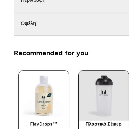
Περιγραφή
Οφέλη
Recommended for you
κο
FlavDrops™
Πλαστικό Σέικερ