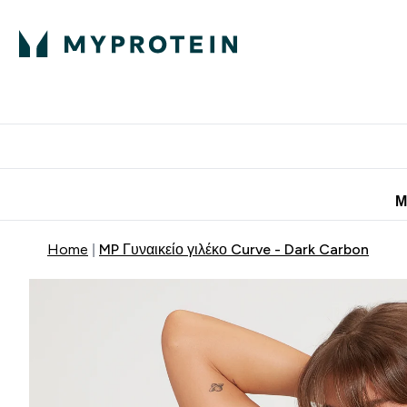
Πρωτεΐνη
Διατροφή
Α
Enter Πρωτεΐνη 
Ente
⌄
⌄
Προσφορές για 
Μ
Home
MP Γυναικείο γιλέκο Curve - Dark Carbon