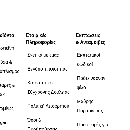
οϊόντα
Εταιρικές
Εκπτώσεις
Πληροφορίες
& Ανταμοιβές
ωτεΐνη
Σχετικά με εμάς
Εκπτωτικοί
ύχα &
κωδικοί
Εγγύηση ποιότητας
οπλισμός
Πρότεινε έναν
Καταστατικό
άρες &
φίλο
Σύγχρονης Δουλείας
ακ
Μαύρης
Πολιτική Απορρήτου
ταμίνες
Παρασκευής
Όροι &
gan
Προσφορές για
Προϋποθέσεις