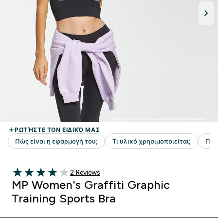
2 customer reviews
2 Reviews
4 out of 5 stars
MP Women's Graffiti Graphic
Training Sports Bra