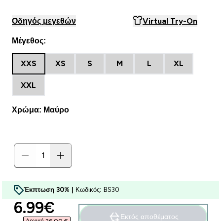
Οδηγός μεγεθών
Virtual Try-On
Μέγεθος:
XXS
XS
S
M
L
XL
XXL
Χρώμα: Μαύρο
Έκπτωση 30% |
Κωδικός: BS30
discounted price
6.99€‎
Εκτός αποθέματος