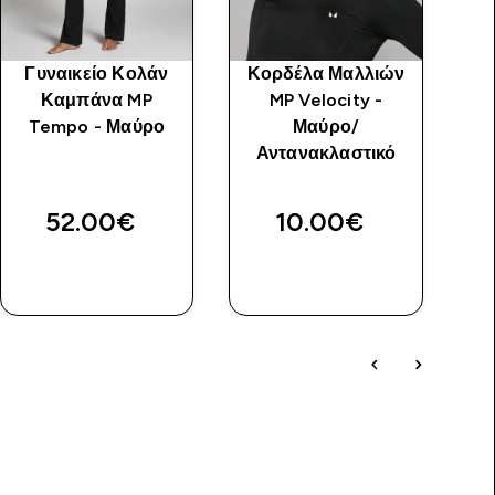
Γυναικείο Κολάν
Κορδέλα Μαλλιών
Γ
Καμπάνα MP
MP Velocity -
M
Tempo - Μαύρο
Μαύρο/
Αντανακλαστικό
52.00€‎
10.00€‎
ΓΡΉΓΟΡΗ
ΓΡΉΓΟΡΗ
ΜΑΤΙΆ
ΜΑΤΙΆ