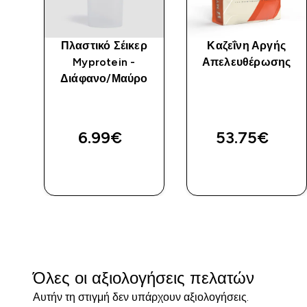
έν
Πλαστικό Σέικερ
Καζεΐνη Αργής
Myprotein -
Απελευθέρωσης
-
Διάφανο/Μαύρο
ed price
ήστε
6.99€‎
53.75€‎
ΓΡΉΓΟΡΗ
ΓΡΉΓΟΡΗ
ΜΑΤΙΆ
ΜΑΤΙΆ
Όλες οι αξιολογήσεις πελατών
Αυτήν τη στιγμή δεν υπάρχουν αξιολογήσεις.