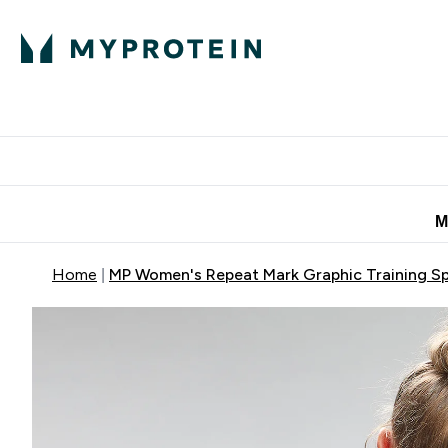
Πρωτεΐνη
Διατροφή
Α
Enter Πρωτεΐνη 
Ente
⌄
⌄
Προσφορές για 
Μ
Home
MP Women's Repeat Mark Graphic Training Sp