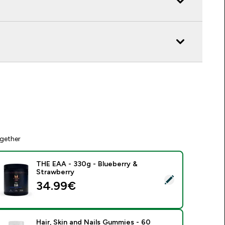
gether
THE EAA - 330g - Blueberry &
Strawberry
elect this product - THE EAA - 330g - Blueberry & Strawberry
34.99€‎
Hair, Skin and Nails Gummies - 60