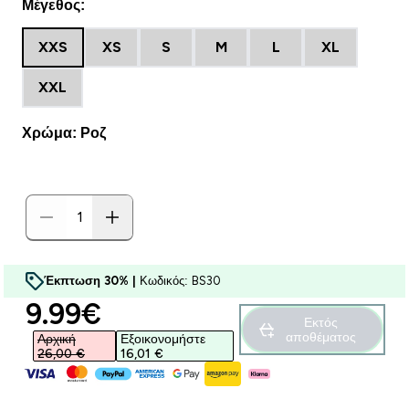
Μέγεθος:
XXS
XS
S
M
L
XL
XXL
Χρώμα: Ροζ
Έκπτωση 30% |
Κωδικός: BS30
discounted price
9.99€‎
Εκτός
αποθέματος
Αρχική
Εξοικονομήστε
26,00 €‎
16,01 €‎