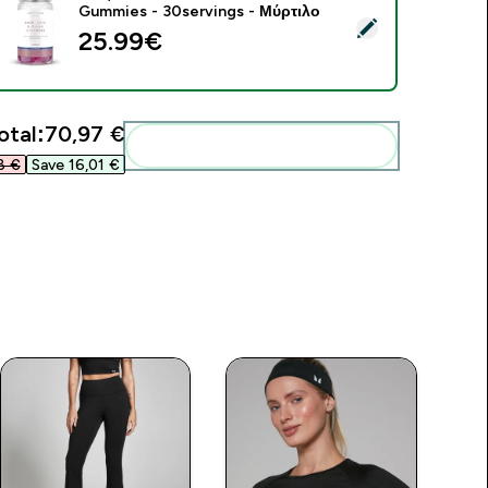
Gummies - 30servings - Μύρτιλο
elect this product - Hair, Skin and Nails Gummies - 60 Gummie
25.99€‎
otal:
70,97 €‎
Add these to your routine
 €‎
Save 16,01 €‎