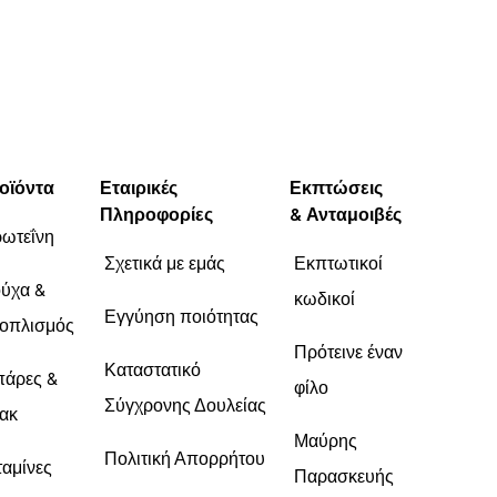
οϊόντα
Εταιρικές
Εκπτώσεις
Πληροφορίες
& Ανταμοιβές
ωτεΐνη
Σχετικά με εμάς
Εκπτωτικοί
ύχα &
κωδικοί
Εγγύηση ποιότητας
οπλισμός
Πρότεινε έναν
Καταστατικό
άρες &
φίλο
Σύγχρονης Δουλείας
ακ
Μαύρης
Πολιτική Απορρήτου
ταμίνες
Παρασκευής