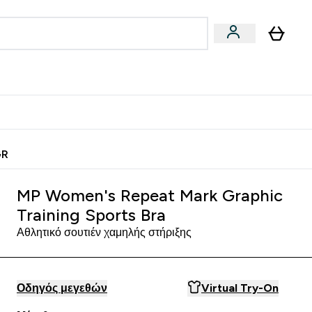
Vegan
Αθλητική Απόδοση
 Μπάρες, Τρόφιμα & Ροφήματα submenu
Enter Vegan submenu
Enter Αθλητική Απόδοση submenu
⌄
⌄
ίως
Κερδίστε 15€
GR
MP Women's Repeat Mark Graphic
Training Sports Bra
Αθλητικό σουτιέν χαμηλής στήριξης
Οδηγός μεγεθών
Virtual Try-On