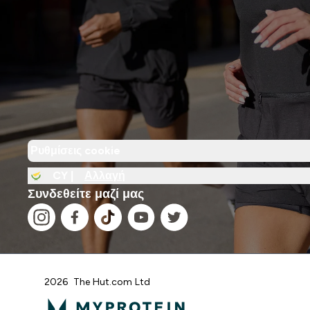
Ρυθμίσεις cookie
CY |
Αλλαγή
Συνδεθείτε μαζί μας
2026 The Hut.com Ltd