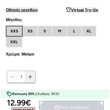
Οδηγός μεγεθών
Virtual Try-On
Μέγεθος:
XXS
XS
S
M
L
XL
XXL
Χρώμα: Μαύρο
Έκπτωση 30% |
Κωδικός: BS30
discounted price
12.99€‎
Εκτός αποθέματος
Αρχική 32,00 €‎