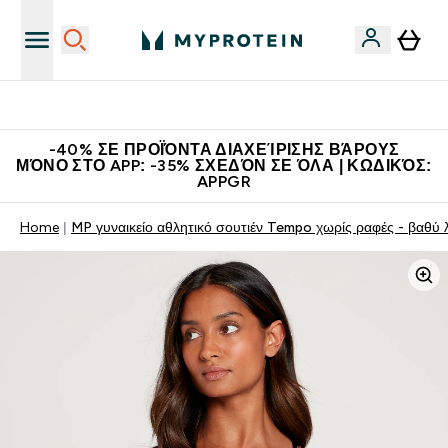
Η Νο.1 Online Εταιρεία Αθλητικής Διατροφής Παγκοσμίως
-40% ΣΕ ΠΡΟΪΌΝΤΑ ΔΙΑΧΕΊΡΙΣΗΣ ΒΆΡΟΥΣ
ΜΌΝΟ ΣΤΟ APP: -35% ΣΧΕΔΌΝ ΣΕ ΌΛΑ | ΚΩΔΙΚΌΣ:
APPGR
Home
MP γυναικείο αθλητικό σουτιέν Tempo χωρίς ραφές - βαθύ 