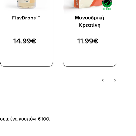
FlavDrops™
Μονοϋδρική
Κρεατίνη
Φ
14.99€‎
11.99€‎
ΓΡΉΓΟΡΗ
ΓΡΉΓΟΡΗ
ΜΑΤΙΆ
ΜΑΤΙΆ
ίσετε ένα κουπόνι €100.