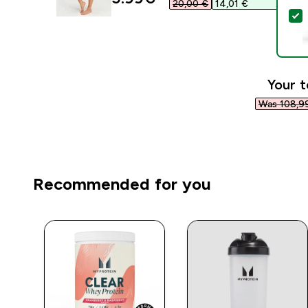
20,00 €‎
14,01 €‎
S
Your t
Was 108,99
Recommended for you