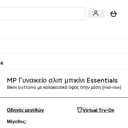
Vegan
Αθλητική Απόδοση
 Μπάρες, Τρόφιμα & Ροφήματα submenu
Enter Vegan submenu
Enter Αθλητική Απόδοση submenu
⌄
⌄
ίως
Κερδίστε 15€
GR
MP Γυναικείο σλιπ μπικίνι Essentials
Bikini bottoms με κολακευτικό ύψος στην μέση (mid-rise)
Οδηγός μεγεθών
Virtual Try-On
Μέγεθος: