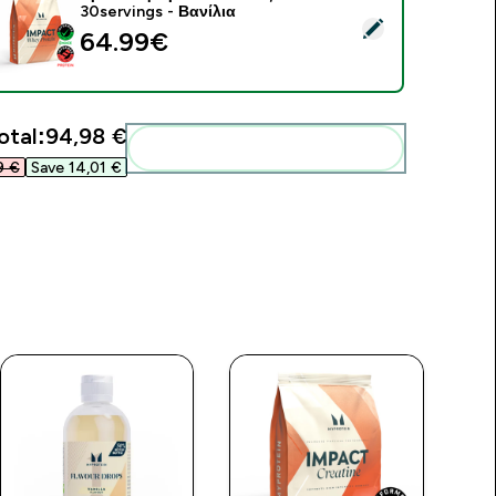
30servings - Βανίλια
elect this product - Πρωτεΐνη Ορού Γάλακτος - 900G - 30servi
64.99€‎
otal:
94,98 €‎
Add these to your routine
 €‎
Save 14,01 €‎