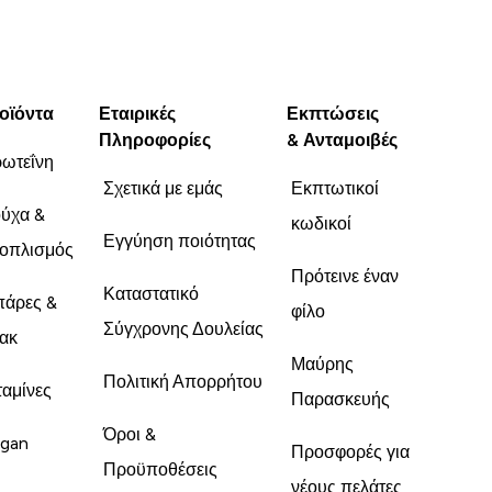
οϊόντα
Εταιρικές
Εκπτώσεις
Πληροφορίες
& Ανταμοιβές
ωτεΐνη
Σχετικά με εμάς
Εκπτωτικοί
ύχα &
κωδικοί
Εγγύηση ποιότητας
οπλισμός
Πρότεινε έναν
Καταστατικό
άρες &
φίλο
Σύγχρονης Δουλείας
ακ
Μαύρης
Πολιτική Απορρήτου
ταμίνες
Παρασκευής
Όροι &
gan
Προσφορές για
Προϋποθέσεις
νέους πελάτες