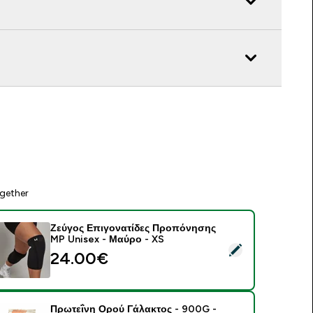
gether
Ζεύγος Επιγονατίδες Προπόνησης
MP Unisex - Μαύρο - XS
elect this product - Ζεύγος Επιγονατίδες Προπόνησης MP Uni
24.00€‎
Πρωτεΐνη Ορού Γάλακτος - 900G -