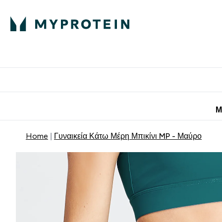
Πρωτεΐνη
Διατροφή
Α
Enter Πρωτεΐνη 
Ente
⌄
⌄
Προσφορές για 
Μ
Home
Γυναικεία Κάτω Μέρη Μπικίνι MP - Μαύρο