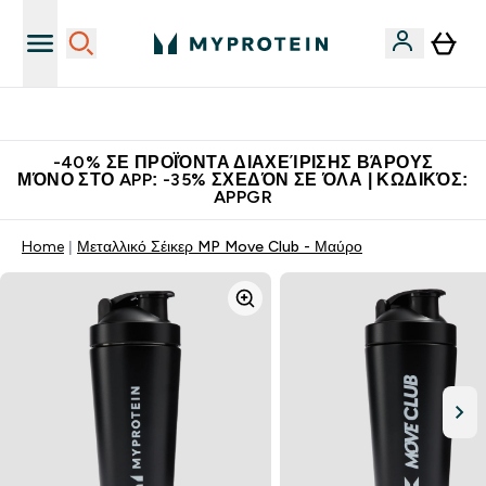
Η Νο.1 Online Εταιρεία Αθλητικής Διατροφής Παγκοσμίως
-40% ΣΕ ΠΡΟΪΌΝΤΑ ΔΙΑΧΕΊΡΙΣΗΣ ΒΆΡΟΥΣ
ΜΌΝΟ ΣΤΟ APP: -35% ΣΧΕΔΌΝ ΣΕ ΌΛΑ | ΚΩΔΙΚΌΣ:
APPGR
Home
Μεταλλικό Σέικερ MP Move Club - Μαύρο