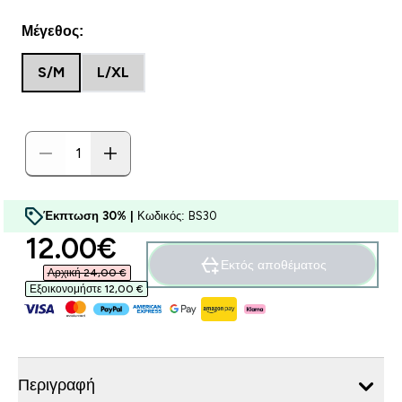
Μέγεθος:
S/M
L/XL
Έκπτωση 30% |
Κωδικός: BS30
discounted price
12.00€‎
Εκτός αποθέματος
Αρχική 24,00 €‎
Εξοικονομήστε 12,00 €‎
Περιγραφή