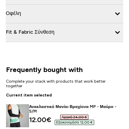
Οφέλη
Fit & Fabric Σύνθεση
Frequently bought with
Complete your stack with products that work better
together
Current item selected
Ανακλαστικό Μανίκι Βραχίονα MP - Μαύρο -
S/M
Αρχική 24,00 €‎
discounted price
12.00€‎
Εξοικονομήστε 12,00 €‎