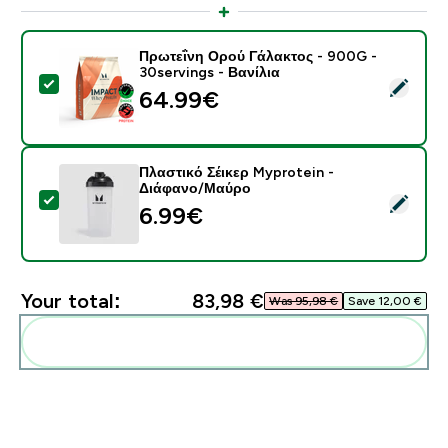
Πρωτεΐνη Ορού Γάλακτος - 900G -
30servings - Βανίλια
Select this product - Πρωτεΐνη Ορού Γάλακτος - 900G 
64.99€‎
Πλαστικό Σέικερ Myprotein -
Διάφανο/Μαύρο
Select this product - Πλαστικό Σέικερ Myprotein - Δ
6.99€‎
Your total:
83,98 €‎
Was 95,98 €‎
Save 12,00 €‎
Add these to your routine