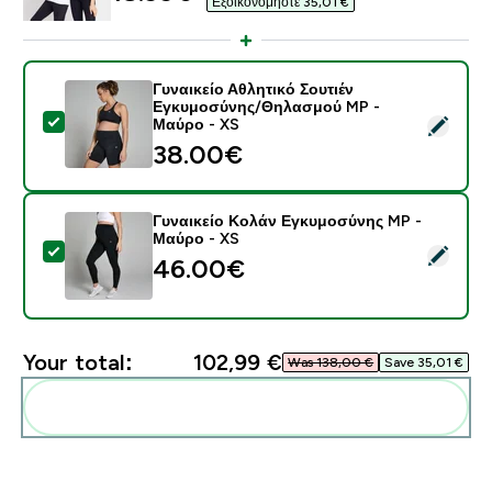
Εξοικονομήστε 35,01 €‎
Γυναικείο Αθλητικό Σουτιέν
Εγκυμοσύνης/Θηλασμού MP -
Select this product - Γυναικείο Αθλητικό Σουτιέν Ε
Μαύρο - XS
38.00€‎
Γυναικείο Κολάν Εγκυμοσύνης MP -
Μαύρο - XS
Select this product - Γυναικείο Κολάν Εγκυμοσύνης 
46.00€‎
Your total:
102,99 €‎
Was 138,00 €‎
Save 35,01 €‎
Add these to your routine