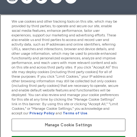
We use cookies and other tracking tools on this site, which may be
provided by third parties, to operate and secure our site, enable
Βοήθεια & Πληροφορίες
social media features, enhance performance, tailor user
experiences, support our marketing and advertising efforts. These
also enable us and third parties to access and record user and
activity data, such as IP addresses and online identifiers, referring
Προϊόντα
URLs, searches and interactions, browser and device details, and
other usage information, which may be used to provide enhanced
functionality and personalized experiences, analyze and improve
performance, and reach users with more relevant content and ads
on this site and across third party sites. If you click “Accept All” this
Εταιρικές Πληροφορίες
site may deploy cookies (including third party cookies) for all of
these purposes. If you click “Limit Cookies,” your IP address and
other browsing information may still be collected but only cookies
(including third party cookies) that are necessary to operate, secure
Εκπτώσεις & Ανταμοιβές
and enable default website features and functionalities will be
deployed. You can also review and manage your cookie preferences
for this site at any time by clicking the “Manage Cookie Settings”
link in this banner. By using this site or clicking "Accept All," "Limit
Cookies," or "Manage Cookie Settings," you acknowledge and
2026 The Hut.com Ltd
accept our
Privacy Policy
and
Terms of Use
.
Manage Cookie Settings