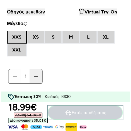
Οδηγός μεγεθών
Virtual Try-On
Μέγεθος:
XXS
XS
S
M
L
XL
XXL
Έκπτωση 30% |
Κωδικός: BS30
discounted price
18.99€‎
Εκτός αποθέματος
Αρχική 54,00 €‎
Εξοικονομήστε 35,01 €‎