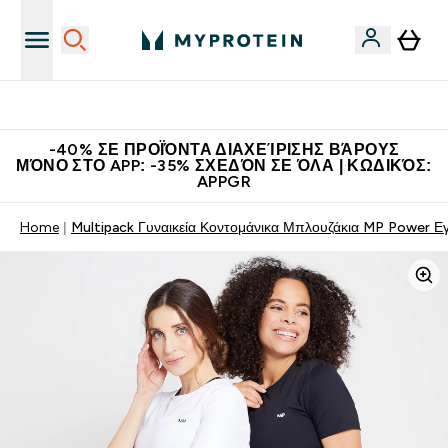
Η Νο.1 Online Εταιρεία Αθλητικής Διατροφής Παγκοσμίως
-40% ΣΕ ΠΡΟΪΌΝΤΑ ΔΙΑΧΕΊΡΙΣΗΣ ΒΆΡΟΥΣ
ΜΌΝΟ ΣΤΟ APP: -35% ΣΧΕΔΌΝ ΣΕ ΌΛΑ | ΚΩΔΙΚΌΣ:
APPGR
Home
Multipack Γυναικεία Κοντομάνικα Μπλουζάκια MP Power 